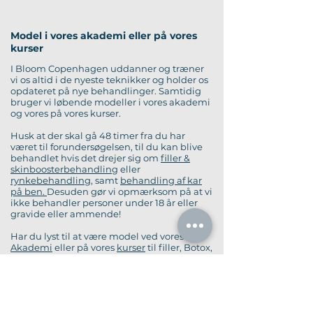
Model i vores akademi eller på vores
kurser
I Bloom Copenhagen uddanner og træner
vi os altid i de nyeste teknikker og holder os
opdateret på nye behandlinger. Samtidig
bruger vi løbende modeller i vores akademi
og vores på vores kurser.
Husk at der skal gå 48 timer fra du har
været til forundersøgelsen, til du kan blive
behandlet hvis det drejer sig om
filler &
skinboosterbehandling
eller
rynkebehandling
, samt
behandling af kar
på ben.
Desuden gør vi opmærksom på at vi
ikke behandler personer under 18 år eller
gravide eller ammende!
Har du lyst til at være model ved vores
Akademi
eller på vores
kurser
til filler, Botox,
Sunekos eller Profhilo, så skal du sende en
mail med billede og en forklaring af hvad
du gerne vil være model til.
Mail :
akademi@bloomcopenhagen.dk