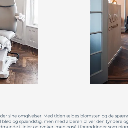
ryder sine omgivelser. Med tiden ældes blomsten og de spæn
 hud blød og spændstig, men med alderen bliver den tyndere 
 udmunde i linjer og rynker, men også i forandringer som pi