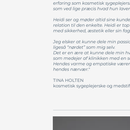
erfaring som kosmetisk sygeplejers
som ved lige præcis hvad hun laver
Heidi ser og møder altid sine kund
relation til den enkelte. Heidi er t
med sikkerhed, æstetik eller sin fa
Jeg elsker at kunne dele min passio
ligeså “nørdet” som mig selv.
Det er en ære at kunne dele min 
som medejer af klinikken med en s
Hendes varme og empatiske væremå
hendes nærvær."
TINA HOLTEN
kosmetisk sygeplejerske og medst