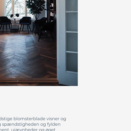
dstige blomsterblade visner og
og spændstigheden og fylden
gment, ujævnheder og øget