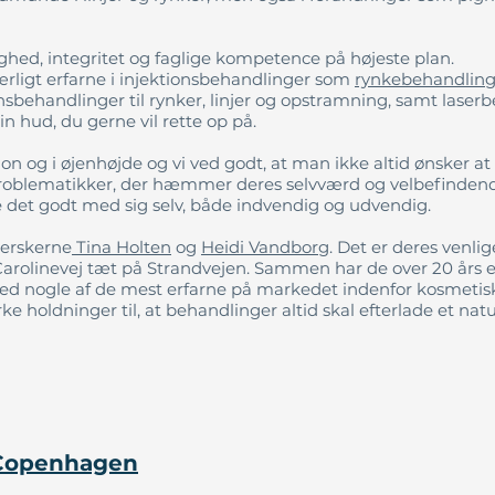
hed, integritet og faglige kompetence på højeste plan.
ærligt erfarne i injektionsbehandlinger som
rynkebehandlin
ionsbehandlinger til rynker, linjer og opstramning, samt laserbe
n hud, du gerne vil rette op på.
n og i øjenhøjde og vi ved godt, at man ikke altid ønsker a
oblematikker, der hæmmer deres selvværd og velbefindende. 
ave det godt med sig selv, både indvendig og udvendig.
jerskerne
Tina Holten
og
Heidi Vandborg
. Det er deres venli
 Carolinevej tæt på Strandvejen. Sammen har de over 20 års 
ed nogle af de mest erfarne på markedet indenfor kosmetis
e holdninger til, at behandlinger altid skal efterlade et natur
Copenhagen