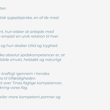
lten
sk sygeplejerske, en af de mest
ent, hun elsker at arbejde med
mpati en unik relation til hver
, og hun skaber tillid og tryghed.
ndes absolut spidskompetencer er, at
t både smukt, helstøbt og naturligt
r kraftigt igennem i hendes
s til tilfældigheden.
t over Tinas faglige kompetencer,
kring vores fag.
 eller mere kompetent partner og