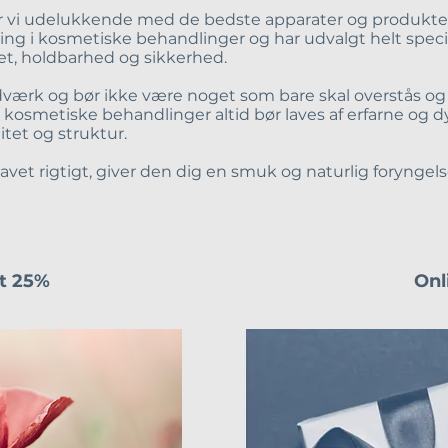
 vi udelukkende med de bedste
apparater
og produkte
ing i
kosmetiske behandlinger
og har udvalgt helt spec
tet, holdbarhed og sikkerhed.
værk og bør ikke være noget som bare skal overstås o
e kosmetiske behandlinger altid bør laves af erfarne og
tet og struktur.
avet rigtigt, giver den dig en smuk og naturlig foryngel
t 25%
Onl