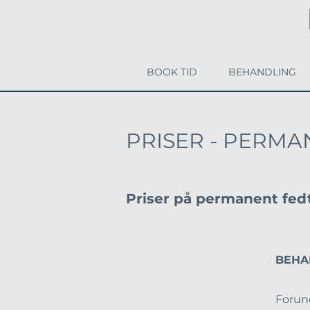
BOOK TID
BEHANDLING
PRISER - PERMA
Priser på permanent fed
BE
Fo