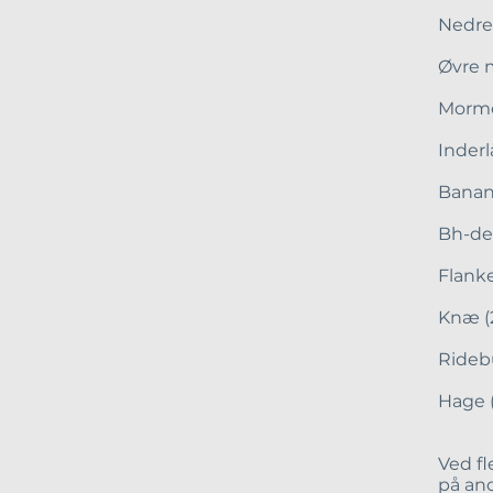
Ne
Ø
Mormo
Inde
Banan
Bh-d
Flan
Knæ 
Rideb
Hag
Ved f
på an