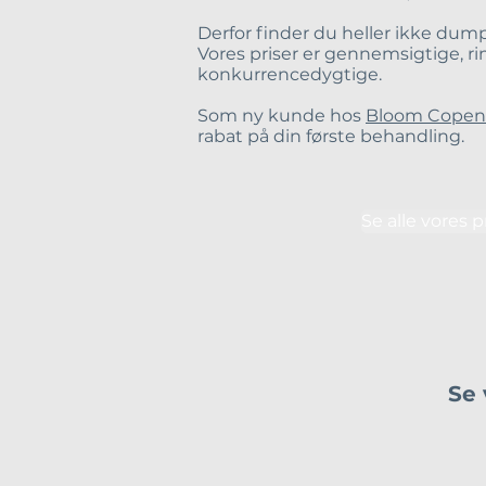
Derfor finder du heller ikke dump
Vores priser er gennemsigtige, r
konkurrencedygtige.
Som ny kunde hos
Bloom Cope
rabat på din første
behandling
.
Se alle vores p
Se 