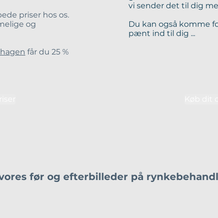
vi sender det til dig 
ede priser hos os.
imelige og
Du kan også komme forb
pænt ind til dig ...
nhagen
får du 25 %
riser
Køb dit 
vores før og efterbilleder på rynkebehand