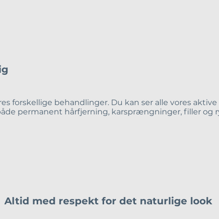
ig
res forskellige behandlinger. Du kan ser alle vores akt
 både
permanent hårfjerning
,
karsprængninger,
filler
og
Altid med respekt for det naturlige look