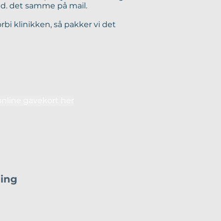
med. det samme på mail.
i klinikken, så pakker vi det
online gavekort her
ling